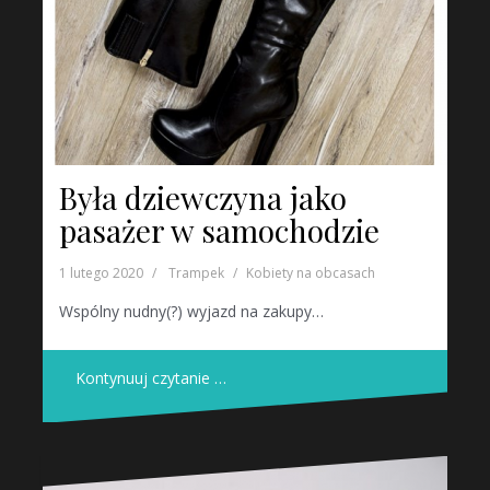
Była dziewczyna jako
pasażer w samochodzie
1 lutego 2020
Trampek
Kobiety na obcasach
Wspólny nudny(?) wyjazd na zakupy…
Kontynuuj czytanie …