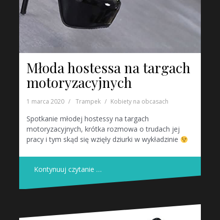
Młoda hostessa na targach
motoryzacyjnych
1 marca 2020
Trampek
Kobiety na obcasach
Spotkanie młodej hostessy na targach
motoryzacyjnych, krótka rozmowa o trudach jej
pracy i tym skąd się wzięły dziurki w wykładzinie
Kontynuuj czytanie …