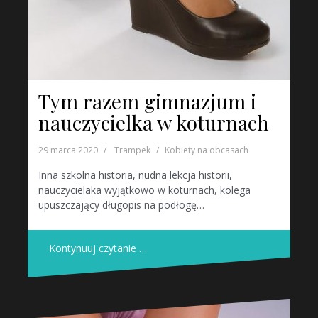
Tym razem gimnazjum i
nauczycielka w koturnach
29 marca 2020
Trampek
Kobiety na obcasach
Inna szkolna historia, nudna lekcja historii,
nauczycielaka wyjątkowo w koturnach, kolega
upuszczający długopis na podłogę…
Kontynuuj czytanie …