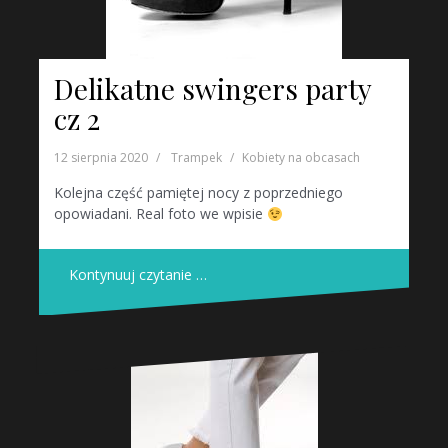
Delikatne swingers party
cz 2
12 sierpnia 2020
Trampek
Kobiety na obcasach
Kolejna część pamiętej nocy z poprzedniego
opowiadani. Real foto we wpisie
Kontynuuj czytanie …