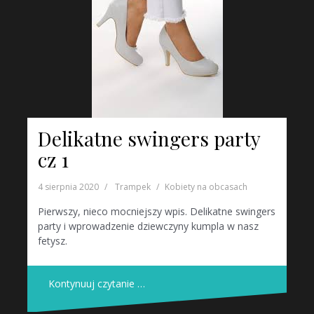
Delikatne swingers party
cz 1
4 sierpnia 2020
Trampek
Kobiety na obcasach
Pierwszy, nieco mocniejszy wpis. Delikatne swingers
party i wprowadzenie dziewczyny kumpla w nasz
fetysz.
Kontynuuj czytanie …