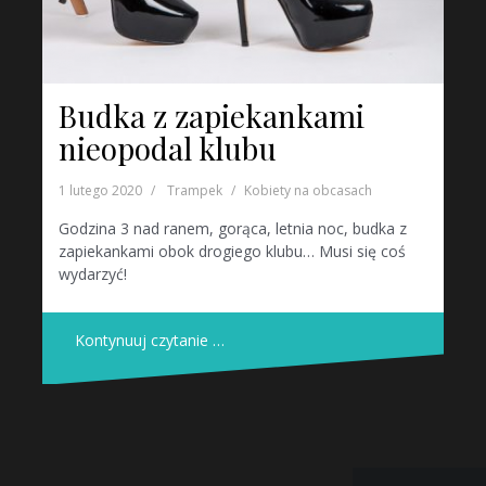
Budka z zapiekankami
nieopodal klubu
1 lutego 2020
Trampek
Kobiety na obcasach
Godzina 3 nad ranem, gorąca, letnia noc, budka z
zapiekankami obok drogiego klubu… Musi się coś
wydarzyć!
Kontynuuj czytanie …
Nawigacja