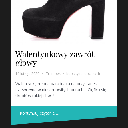
Walentynkowy zawrót
głowy
16 lutego 2020
Trampek
Kobiety na obcasach
Walentynki, młoda para idąca na przystanek,
dziewczyna w niesamowitych butach… Ciężko się
skupić w takiej chwili!
Kontynuuj czytanie …