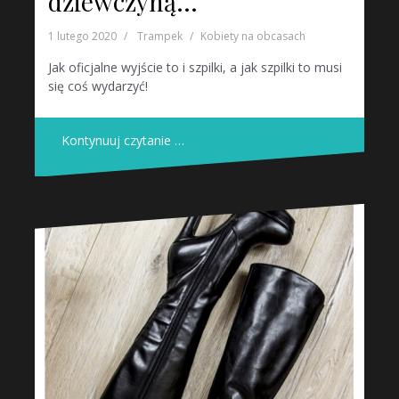
dziewczyną…
1 lutego 2020
Trampek
Kobiety na obcasach
Jak oficjalne wyjście to i szpilki, a jak szpilki to musi
się coś wydarzyć!
Kontynuuj czytanie …