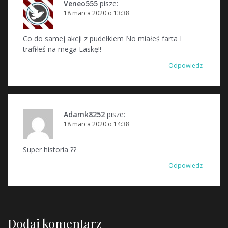
Veneo555
pisze:
18 marca 2020 o 13:38
Co do samej akcji z pudełkiem No miałeś farta I
trafiłeś na mega Laskę!!
Odpowiedz
Adamk8252
pisze:
18 marca 2020 o 14:38
Super historia ??
Odpowiedz
Dodaj komentarz