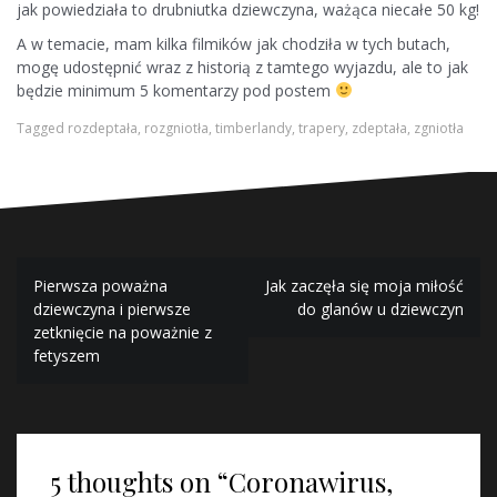
jak powiedziała to drubniutka dziewczyna, ważąca niecałe 50 kg!
A w temacie, mam kilka filmików jak chodziła w tych butach,
mogę udostępnić wraz z historią z tamtego wyjazdu, ale to jak
będzie minimum 5 komentarzy pod postem
Tagged
rozdeptała
,
rozgniotła
,
timberlandy
,
trapery
,
zdeptała
,
zgniotła
Nawigacja
Pierwsza poważna
Jak zaczęła się moja miłość
wpisu
dziewczyna i pierwsze
do glanów u dziewczyn
zetknięcie na poważnie z
fetyszem
5 thoughts on “
Coronawirus,