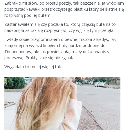
Zabrakło mi słów, po prostu poszły, tak bezczelnie. Ja wróciłem
posprzątać kawałki przezroczystego plastiku który delikatnie się
rozprysną pod jej butem…
Zastanawiałem się czy poczuła to, którą częścią buta na to
nadepnęła że tak się rozprysnęło, czy wgl się tym przejęła…
I wtedy sobie przypomniałem o pewnej historii z kiedyś, jak
znajomej na wyjazd kupiłem buty bardzo podobne do
Timberlandów, ale jak powiedziała, miały dużo twardszą
podeszwę. Praktycznie się nie zginała!
Wyglądało to mniej więcej tak