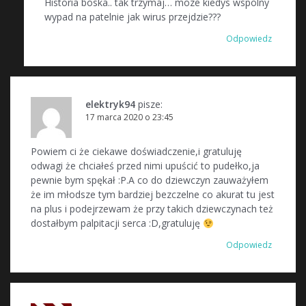
Historia boska.. tak trzymaj… moze kiedys wspolny
wypad na patelnie jak wirus przejdzie???
Odpowiedz
elektryk94
pisze:
17 marca 2020 o 23:45
Powiem ci że ciekawe doświadczenie,i gratuluję
odwagi że chciałeś przed nimi upuścić to pudełko,ja
pewnie bym spękał :P.A co do dziewczyn zauważyłem
że im młodsze tym bardziej bezczelne co akurat tu jest
na plus i podejrzewam że przy takich dziewczynach też
dostałbym palpitacji serca :D,gratuluję
Odpowiedz