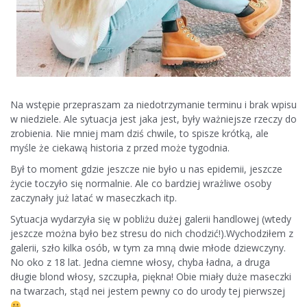
Na wstępie przepraszam za niedotrzymanie terminu i brak wpisu
w niedziele. Ale sytuacja jest jaka jest, były ważniejsze rzeczy do
zrobienia. Nie mniej mam dziś chwile, to spisze krótką, ale
myśle że ciekawą historia z przed może tygodnia.
Był to moment gdzie jeszcze nie było u nas epidemii, jeszcze
życie toczyło się normalnie. Ale co bardziej wrażliwe osoby
zaczynały już latać w maseczkach itp.
Sytuacja wydarzyła się w pobliżu dużej galerii handlowej (wtedy
jeszcze można było bez stresu do nich chodzić!).Wychodziłem z
galerii, szło kilka osób, w tym za mną dwie młode dziewczyny.
No oko z 18 lat. Jedna ciemne włosy, chyba ładna, a druga
długie blond włosy, szczupła, piękna! Obie miały duże maseczki
na twarzach, stąd nei jestem pewny co do urody tej pierwszej