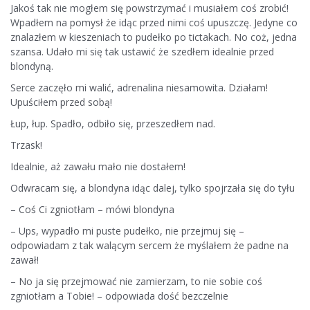
Jakoś tak nie mogłem się powstrzymać i musiałem coś zrobić!
Wpadłem na pomysł że idąc przed nimi coś upuszczę. Jedyne co
znalazłem w kieszeniach to pudełko po tictakach. No coż, jedna
szansa. Udało mi się tak ustawić że szedłem idealnie przed
blondyną.
Serce zaczęło mi walić, adrenalina niesamowita. Działam!
Upuściłem przed sobą!
Łup, łup. Spadło, odbiło się, przeszedłem nad.
Trzask!
Idealnie, aż zawału mało nie dostałem!
Odwracam się, a blondyna idąc dalej, tylko spojrzała się do tyłu
– Coś Ci zgniotłam – mówi blondyna
– Ups, wypadło mi puste pudełko, nie przejmuj się –
odpowiadam z tak walącym sercem że myślałem że padne na
zawał!
– No ja się przejmować nie zamierzam, to nie sobie coś
zgniotłam a Tobie! – odpowiada dość bezczelnie