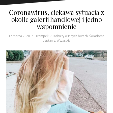
Coronawirus, ciekawa sytuacja z
okolic galerii handlowej i jedno
wspomnienie
17 marca 2020
Trampek
Kobiety w innych butach
,
Świadome
deptanie
,
Wszystkie