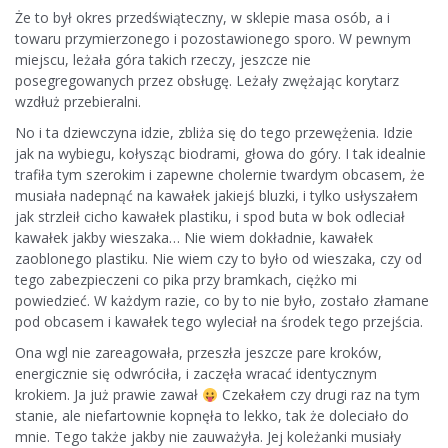
Że to był okres przedświąteczny, w sklepie masa osób, a i
towaru przymierzonego i pozostawionego sporo. W pewnym
miejscu, leżała góra takich rzeczy, jeszcze nie
posegregowanych przez obsługę. Leżały zwężając korytarz
wzdłuż przebieralni.
No i ta dziewczyna idzie, zbliża się do tego przewężenia. Idzie
jak na wybiegu, kołysząc biodrami, głowa do góry. I tak idealnie
trafiła tym szerokim i zapewne cholernie twardym obcasem, że
musiała nadepnąć na kawałek jakiejś bluzki, i tylko usłyszałem
jak strzleił cicho kawałek plastiku, i spod buta w bok odleciał
kawałek jakby wieszaka… Nie wiem dokładnie, kawałek
zaoblonego plastiku. Nie wiem czy to było od wieszaka, czy od
tego zabezpieczeni co pika przy bramkach, ciężko mi
powiedzieć. W każdym razie, co by to nie było, zostało złamane
pod obcasem i kawałek tego wyleciał na środek tego przejścia.
Ona wgl nie zareagowała, przeszła jeszcze pare kroków,
energicznie się odwróciła, i zaczęła wracać identycznym
krokiem. Ja już prawie zawał
Czekałem czy drugi raz na tym
stanie, ale niefartownie kopnęła to lekko, tak że doleciało do
mnie. Tego także jakby nie zauważyła. Jej koleżanki musiały