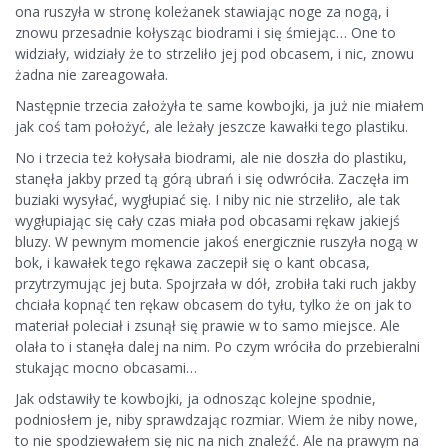
ona ruszyła w stronę koleżanek stawiając noge za nogą, i
znowu przesadnie kołysząc biodrami i się śmiejąc… One to
widziały, widziały że to strzeliło jej pod obcasem, i nic, znowu
żadna nie zareagowała.
Następnie trzecia założyła te same kowbojki, ja już nie miałem
jak coś tam położyć, ale leżały jeszcze kawałki tego plastiku.
No i trzecia też kołysała biodrami, ale nie doszła do plastiku,
stanęła jakby przed tą górą ubrań i się odwróciła. Zaczęła im
buziaki wysyłać, wygłupiać się. I niby nic nie strzeliło, ale tak
wygłupiając się cały czas miała pod obcasami rękaw jakiejś
bluzy. W pewnym momencie jakoś energicznie ruszyła nogą w
bok, i kawałek tego rękawa zaczepił się o kant obcasa,
przytrzymując jej buta. Spojrzała w dół, zrobiła taki ruch jakby
chciała kopnąć ten rękaw obcasem do tyłu, tylko że on jak to
materiał poleciał i zsunął się prawie w to samo miejsce. Ale
olała to i stanęła dalej na nim. Po czym wróciła do przebieralni
stukając mocno obcasami…
Jak odstawiły te kowbojki, ja odnosząc kolejne spodnie,
podniosłem je, niby sprawdzając rozmiar. Wiem że niby nowe,
to nie spodziewałem się nic na nich znaleźć. Ale na prawym na