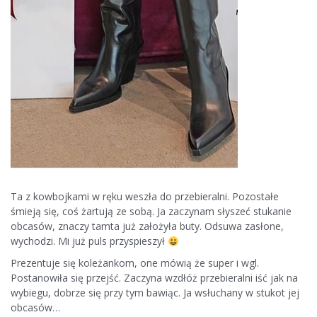
Ta z kowbojkami w ręku weszła do przebieralni. Pozostałe
śmieją się, coś żartują ze sobą. Ja zaczynam słyszeć stukanie
obcasów, znaczy tamta już założyła buty. Odsuwa zasłone,
wychodzi. Mi już puls przyspieszył
Prezentuje się koleżankom, one mówią że super i wgl.
Postanowiła się przejść. Zaczyna wzdłóż przebieralni iść jak na
wybiegu, dobrze się przy tym bawiąc. Ja wsłuchany w stukot jej
obcasów…