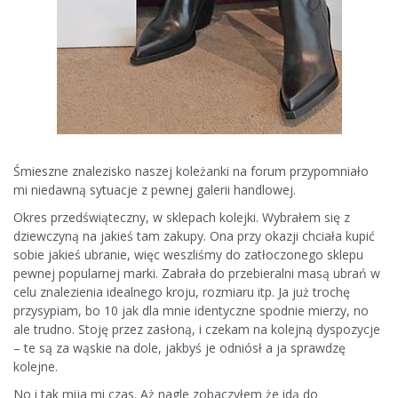
Śmieszne znalezisko naszej koleżanki na forum przypomniało
mi niedawną sytuacje z pewnej galerii handlowej.
Okres przedświąteczny, w sklepach kolejki. Wybrałem się z
dziewczyną na jakieś tam zakupy. Ona przy okazji chciała kupić
sobie jakieś ubranie, więc weszliśmy do zatłoczonego sklepu
pewnej popularnej marki. Zabrała do przebieralni masą ubrań w
celu znalezienia idealnego kroju, rozmiaru itp. Ja już trochę
przysypiam, bo 10 jak dla mnie identyczne spodnie mierzy, no
ale trudno. Stoję przez zasłoną, i czekam na kolejną dyspozycje
– te są za wąskie na dole, jakbyś je odniósł a ja sprawdzę
kolejne.
No i tak mija mi czas. Aż nagle zobaczyłem że idą do