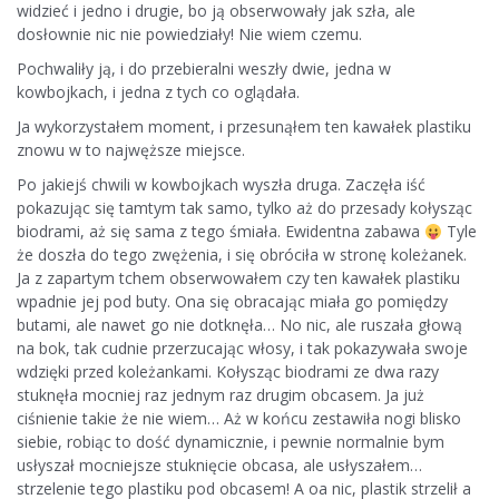
widzieć i jedno i drugie, bo ją obserwowały jak szła, ale
dosłownie nic nie powiedziały! Nie wiem czemu.
Pochwaliły ją, i do przebieralni weszły dwie, jedna w
kowbojkach, i jedna z tych co oglądała.
Ja wykorzystałem moment, i przesunąłem ten kawałek plastiku
znowu w to najwęższe miejsce.
Po jakiejś chwili w kowbojkach wyszła druga. Zaczęła iść
pokazując się tamtym tak samo, tylko aż do przesady kołysząc
biodrami, aż się sama z tego śmiała. Ewidentna zabawa
Tyle
że doszła do tego zwężenia, i się obróciła w stronę koleżanek.
Ja z zapartym tchem obserwowałem czy ten kawałek plastiku
wpadnie jej pod buty. Ona się obracając miała go pomiędzy
butami, ale nawet go nie dotknęła… No nic, ale ruszała głową
na bok, tak cudnie przerzucając włosy, i tak pokazywała swoje
wdzięki przed koleżankami. Kołysząc biodrami ze dwa razy
stuknęła mocniej raz jednym raz drugim obcasem. Ja już
ciśnienie takie że nie wiem… Aż w końcu zestawiła nogi blisko
siebie, robiąc to dość dynamicznie, i pewnie normalnie bym
usłyszał mocniejsze stuknięcie obcasa, ale usłyszałem…
strzelenie tego plastiku pod obcasem! A oa nic, plastik strzelił a