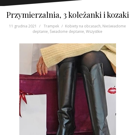
Przymierzalnia, 3 koleżanki i kozaki
11 grudnia 2021
Trampek
Kobiety na obcasach
,
Nieświadome
deptanie
,
Świadome deptanie
,
Wszystkie