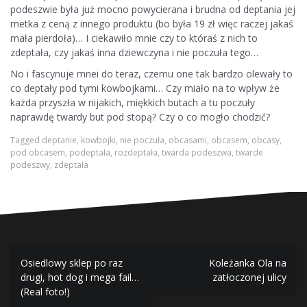
podeszwie była już mocno powycierana i brudna od deptania jej
metka z ceną z innego produktu (bo była 19 zł więc raczej jakaś
mała pierdoła)… I ciekawiło mnie czy to któraś z nich to
zdeptała, czy jakaś inna dziewczyna i nie poczuła tego…
No i fascynuje mnei do teraz, czemu one tak bardzo olewały to
co deptały pod tymi kowbojkami… Czy miało na to wpływ że
każda przyszła w nijakich, miękkich butach a tu poczuły
naprawdę twardy but pod stopą? Czy o co mogło chodzić?
Tagged
deptanie
,
kowbojki
,
nie poczuła
,
obcasami
,
obcasem
,
obcasy
,
pod obcasem
,
podeptała
,
rozdeptała
,
twarda podeszwa
,
twarde
podeszwy
,
zdeptała
Nawigacja
Osiedlowy sklep po raz
Koleżanka Ola na
wpisu
drugi, hot dog i mega fail…
zatłoczonej ulicy
(Real foto!)