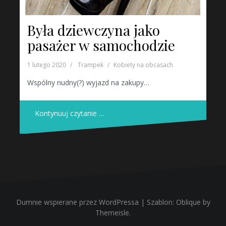
Była dziewczyna jako
pasażer w samochodzie
1 lutego 2020
Trampek
Kobiety na obcasach
Wspólny nudny(?) wyjazd na zakupy…
Kontynuuj czytanie …
Dumnie wspierane przez WordPressa
|
Szablon:
Oblique
by
Themeisle.